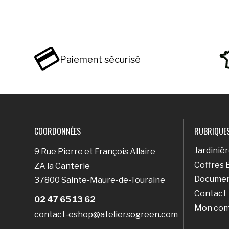
Paiement sécurisé
COORDONNÉES
RUBRIQUE
Jardiniè
9 Rue Pierre et François Allaire
Coffres 
ZA la Canterie
Documen
37800 Sainte-Maure-de-Touraine
Contact
02 47 65 13 62
Mon co
contact-eshop@ateliersogreen.com