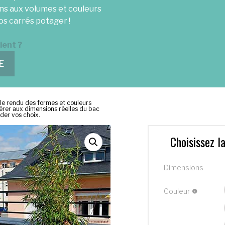
ns aux volumes et couleurs
s carrés potager !
ient ?
E
 le rendu des formes et couleurs
éférer aux dimensions réelles du bac
ider vos choix.
Choisissez l
Dimensions
Couleur