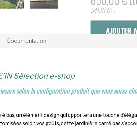
541,67
€
ht
AJOUTER A
Documentation
E’IN Sélection e-shop
sure selon la configuration produit que vous aurez choi
carré bas, un élément design qui apportera une touche d’élé
tomisées selon vos goûts, cette jardinière carré bas s’acc