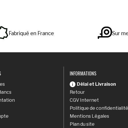
Fabriqué en France
Sur m
S
INFORMATIONS
res
Délai et Livraison
Bancs
Retour
tation
CGV Internet
Politique de confidentialit
mpte
Mentions Légales
Plan du site