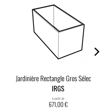
ardinière Rectangle Gros Sélection
Banc 
IRGS
à partir de
671,00
€