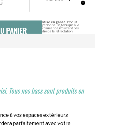
de
Jardinière
Carré
Mise en garde
: Produit
personnalisé, fabriqué à la
Bas
U PANIER
commande, n'ouvrant pas
droit à la rétractation
Sélection
Délai et livraison
si. Tous nos bacs sont produits en
gance à vos espaces extérieurs
ordera parfaitement avec votre