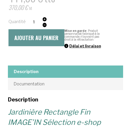
370,00
€
ht
quantité
Quantité
de
Jardinière
Mise en garde
: Produit
personnalisé, fabriqué à la
AJOUTER AU PANIER
commande, n'ouvrant pas
Rectangle
droit à la rétractation
Fin
Délai et livraison
Sélection
Description
Documentation
Description
Jardinière Rectangle Fin
IMAGE’IN Sélection e-shop