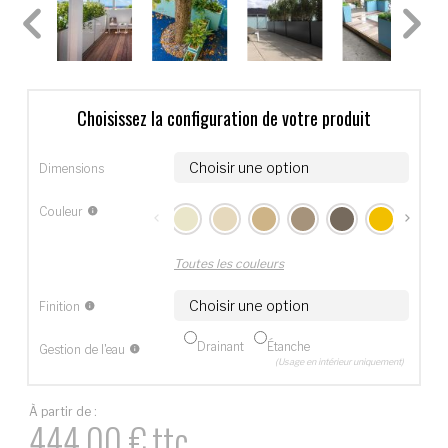
Choisissez la configuration de votre produit
Dimensions
Couleur
Toutes les couleurs
Finition
Drainant
Étanche
Gestion de l'eau
(Usage en intérieur uniquement)
À partir de :
444,00
€
ttc