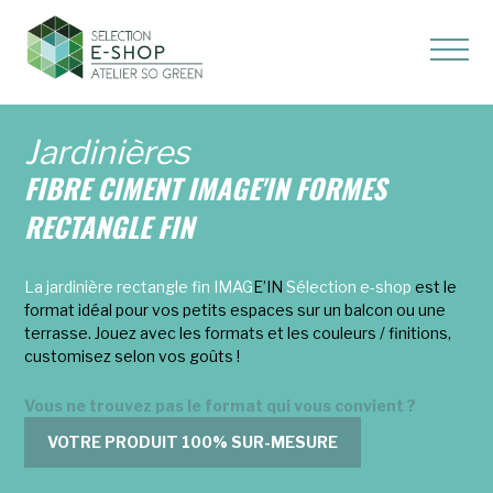
Jardinières
FIBRE CIMENT IMAGE'IN FORMES
RECTANGLE
FIN
La jardinière rectangle fin IMAG
E’IN
Sélection e-shop
est le
format idéal pour vos petits espaces sur un balcon ou une
terrasse.
Jouez avec les formats et les couleurs / finitions,
customisez selon vos goûts !
Vous ne trouvez pas le format qui vous convient ?
VOTRE PRODUIT 100% SUR-MESURE