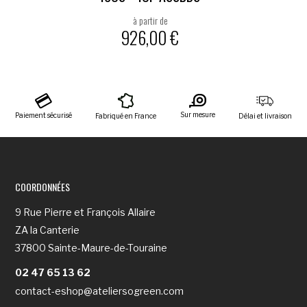
à partir de
926,00
€
Sur mesure
Paiement sécurisé
Fabriqué en France
Délai et livraison
COORDONNÉES
9 Rue Pierre et François Allaire
ZA la Canterie
37800 Sainte-Maure-de-Touraine
02 47 65 13 62
contact-eshop@ateliersogreen.com