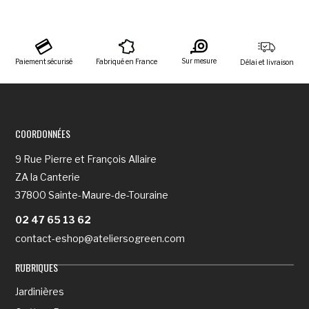
Sur mesure
Paiement sécurisé
Fabriqué en France
Délai et livraison
COORDONNÉES
9 Rue Pierre et François Allaire
ZA la Canterie
37800 Sainte-Maure-de-Touraine
02 47 65 13 62
contact-eshop@ateliersogreen.com
RUBRIQUES
Jardinières