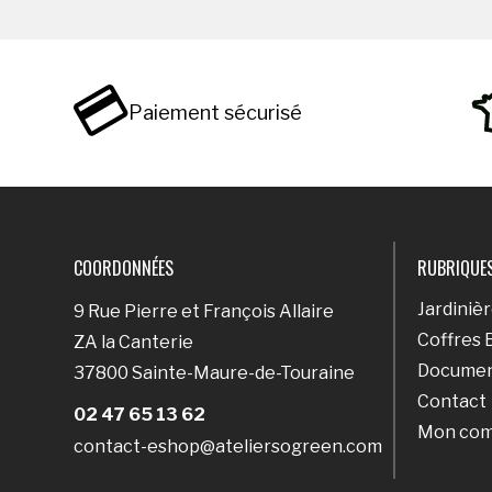
Paiement sécurisé
COORDONNÉES
RUBRIQUE
Jardiniè
9 Rue Pierre et François Allaire
Coffres 
ZA la Canterie
Documen
37800 Sainte-Maure-de-Touraine
Contact
02 47 65 13 62
Mon co
contact-eshop@ateliersogreen.com