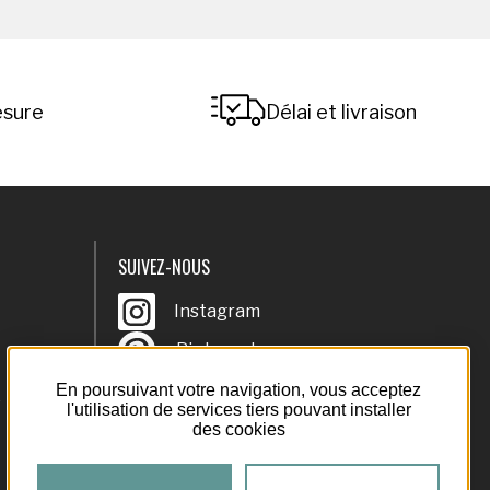
esure
Délai et livraison
SUIVEZ-NOUS
Instagram
Instagram
Pinterest
Pinterest
Youtube
En poursuivant votre navigation, vous acceptez
Youtube
é
l'utilisation de services tiers pouvant installer
des cookies