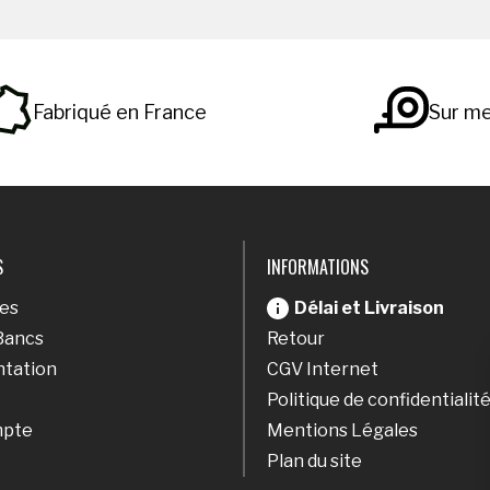
Fabriqué en France
Sur m
S
INFORMATIONS
res
Délai et Livraison
Bancs
Retour
tation
CGV Internet
Politique de confidentialit
mpte
Mentions Légales
Plan du site